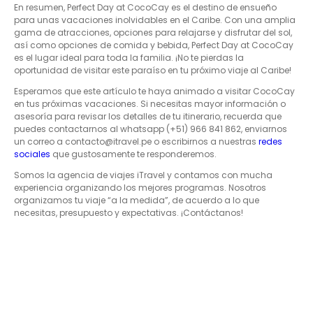
En resumen, Perfect Day at CocoCay es el destino de ensueño
para unas vacaciones inolvidables en el Caribe. Con una amplia
gama de atracciones, opciones para relajarse y disfrutar del sol,
así como opciones de comida y bebida, Perfect Day at CocoCay
es el lugar ideal para toda la familia. ¡No te pierdas la
oportunidad de visitar este paraíso en tu próximo viaje al Caribe!
Esperamos que este artículo te haya animado a visitar CocoCay
en tus próximas vacaciones. Si necesitas mayor información o
asesoría para revisar los detalles de tu itinerario, recuerda que
puedes contactarnos al whatsapp (+51) 966 841 862, enviarnos
un correo a contacto@itravel.pe o escribirnos a nuestras
redes
sociales
que gustosamente te responderemos.
Somos la agencia de viajes iTravel y contamos con mucha
experiencia organizando los mejores programas. Nosotros
organizamos tu viaje “a la medida”, de acuerdo a lo que
necesitas, presupuesto y expectativas. ¡Contáctanos!